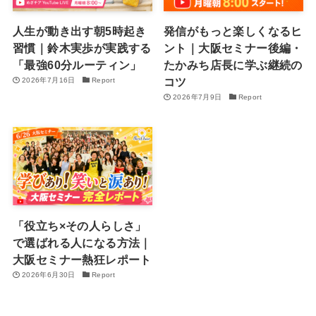
人生が動き出す朝5時起き
発信がもっと楽しくなるヒ
習慣｜鈴木実歩が実践する
ント｜大阪セミナー後編・
「最強60分ルーティン」
たかみち店長に学ぶ継続の
コツ
2026年7月16日
Report
2026年7月9日
Report
「役立ち×その人らしさ」
で選ばれる人になる方法｜
大阪セミナー熱狂レポート
2026年6月30日
Report