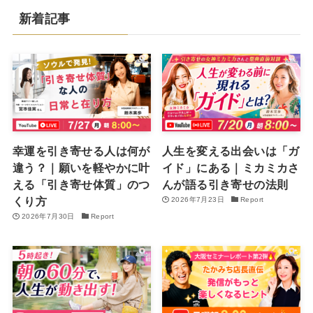
新着記事
幸運を引き寄せる人は何が
人生を変える出会いは「ガ
違う？｜願いを軽やかに叶
イド」にある｜ミカミカさ
える「引き寄せ体質」のつ
んが語る引き寄せの法則
くり方
2026年7月23日
Report
2026年7月30日
Report