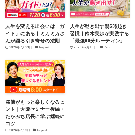
人生を変える出会いは「ガ
人生が動き出す朝5時起き
イド」にある｜ミカミカさ
習慣｜鈴木実歩が実践する
んが語る引き寄せの法則
「最強60分ルーティン」
2026年7月23日
Report
2026年7月16日
Report
発信がもっと楽しくなるヒ
ント｜大阪セミナー後編・
たかみち店長に学ぶ継続の
コツ
2026年7月9日
Report