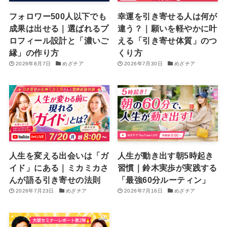
フォロワー500人以下でも
幸運を引き寄せる人は何が
成果は出せる｜選ばれるプ
違う？｜願いを軽やかに叶
ロフィール設計と「濃いご
える「引き寄せ体質」のつ
縁」の作り方
くり方
2026年8月7日
めざチア
2026年7月30日
めざチア
人生を変える出会いは「ガ
人生が動き出す朝5時起き
イド」にある｜ミカミカさ
習慣｜鈴木実歩が実践する
んが語る引き寄せの法則
「最強60分ルーティン」
2026年7月23日
めざチア
2026年7月16日
めざチア