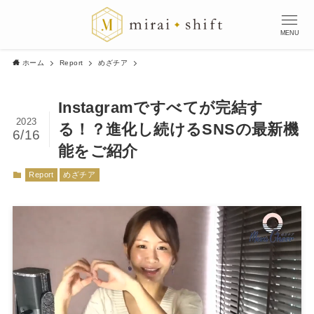
MENU
ホーム
Report
めざチア
Instagramですべてが完結す
2023
る！？進化し続けるSNSの最新機
6/16
能をご紹介
Report
めざチア