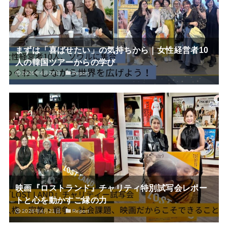
まずは「喜ばせたい」の気持ちから｜女性経営者10
人の韓国ツアーからの学び
2026年4月28日
Report
映画『ロストランド』チャリティ特別試写会レポー
トと心を動かすご縁の力
2026年4月21日
Report