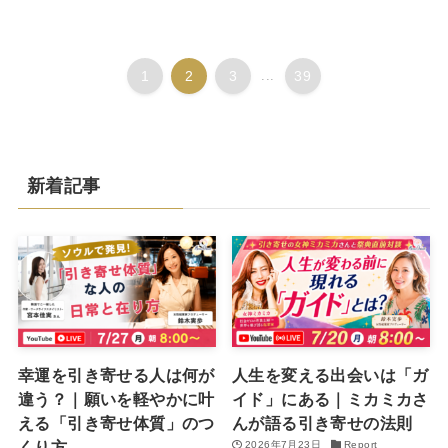
1
2
3
...
39
新着記事
幸運を引き寄せる人は何が
人生を変える出会いは「ガ
違う？｜願いを軽やかに叶
イド」にある｜ミカミカさ
える「引き寄せ体質」のつ
んが語る引き寄せの法則
くり方
2026年7月23日
Report