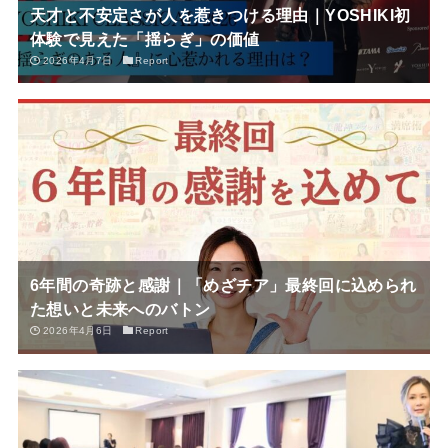
天才と不安定さが人を惹きつける理由｜YOSHIKI初
体験で見えた「揺らぎ」の価値
2026年4月7日
Report
6年間の奇跡と感謝｜「めざチア」最終回に込められ
た想いと未来へのバトン
2026年4月6日
Report