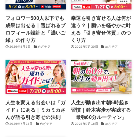
フォロワー500人以下でも
幸運を引き寄せる人は何が
成果は出せる｜選ばれるプ
違う？｜願いを軽やかに叶
ロフィール設計と「濃いご
える「引き寄せ体質」のつ
縁」の作り方
くり方
2026年8月7日
めざチア
2026年7月30日
めざチア
人生を変える出会いは「ガ
人生が動き出す朝5時起き
イド」にある｜ミカミカさ
習慣｜鈴木実歩が実践する
んが語る引き寄せの法則
「最強60分ルーティン」
2026年7月23日
めざチア
2026年7月16日
めざチア