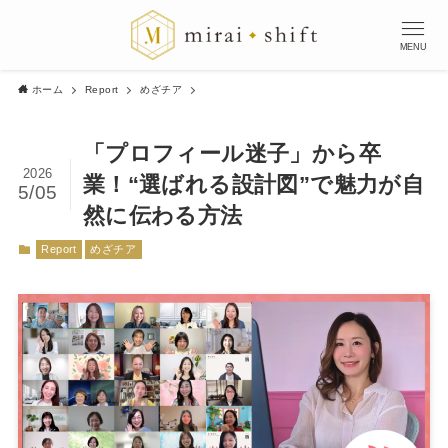
MENU
ホーム
Report
めざチア
「プロフィール迷子」から卒
2026
業！“選ばれる設計図”で魅力が自
5/05
然に伝わる方法
Report
めざチア