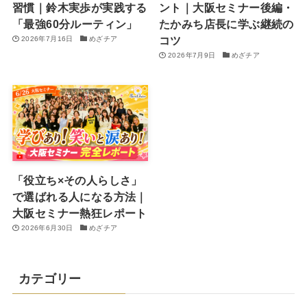
習慣｜鈴木実歩が実践する
ント｜大阪セミナー後編・
「最強60分ルーティン」
たかみち店長に学ぶ継続の
コツ
2026年7月16日
めざチア
2026年7月9日
めざチア
「役立ち×その人らしさ」
で選ばれる人になる方法｜
大阪セミナー熱狂レポート
2026年6月30日
めざチア
カテゴリー