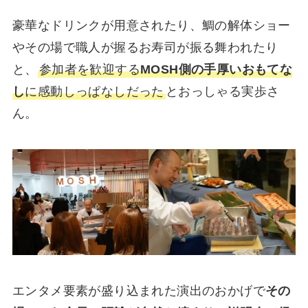
豪華なドリンクが用意されたり、鯛の解体ショー
やその場で職人が握るお寿司が振る舞われたり
と、
参加者を歓迎する
MOSH側の手厚いおもてな
し
に感動しっぱなしだった
とおっしゃる実歩さ
ん。
エンタメ要素が盛り込まれた演出のおかげで
その