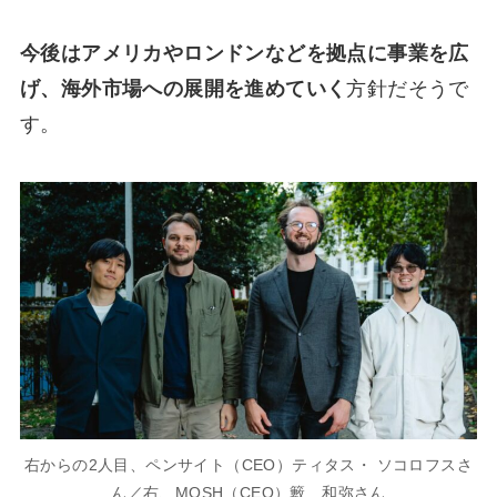
今後はアメリカやロンドンなどを拠点に事業を広
げ、海外市場への展開を進めていく
方針だそうで
す。
右からの2人目、ペンサイト（CEO）ティタス・ ソコロフスさ
ん／右、MOSH（CEO）籔 和弥さん