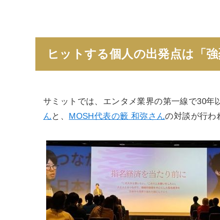
ヒットする個人の出発点は「強
サミットでは、エンタメ業界の第一線で30年
ん
と、
MOSH代表の籔 和弥さん
の対談が行わ