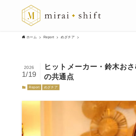
ホーム
Report
めざチア
ヒットメーカー・鈴木おさ
2026
1/19
の共通点
Report
めざチア