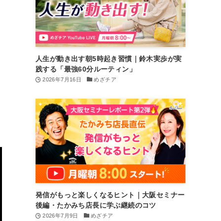
ま
人生が動き出す朝5時起き習慣｜鈴木実歩が実
践する「最強60分ルーティン」
2026年7月16日
めざチア
発信がもっと楽しくなるヒント｜大阪セミナー
後編・たかみち店長に学ぶ継続のコツ
2026年7月9日
めざチア