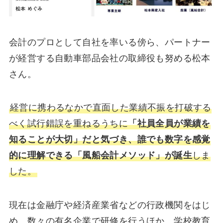
会計のプロとして自社を率いる傍ら、パートナー
が経営する自動車部品会社の取締役も努める松本
さん。
経営に携わるなかで直面した業績不振を打破する
べく試行錯誤を重ねるうちに
「社員全員が業績を
知ることが大切」だと気づき、誰でも数字を感覚
的に理解できる「風船会計メソッド」が誕生
しま
した。
現在は金融庁や経済産業省などの行政機関をはじ
め、数々の有名企業で研修を行うほか、学校教育