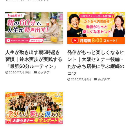
人生が動き出す朝5時起き
発信がもっと楽しくなるヒ
習慣｜鈴木実歩が実践する
ント｜大阪セミナー後編・
「最強60分ルーティン」
たかみち店長に学ぶ継続の
コツ
2026年7月16日
めざチア
2026年7月9日
めざチア