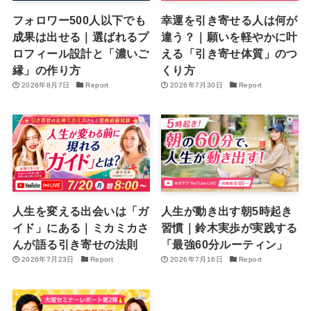
フォロワー500人以下でも
幸運を引き寄せる人は何が
成果は出せる｜選ばれるプ
違う？｜願いを軽やかに叶
ロフィール設計と「濃いご
える「引き寄せ体質」のつ
縁」の作り方
くり方
2026年8月7日
Report
2026年7月30日
Report
人生を変える出会いは「ガ
人生が動き出す朝5時起き
イド」にある｜ミカミカさ
習慣｜鈴木実歩が実践する
んが語る引き寄せの法則
「最強60分ルーティン」
2026年7月23日
Report
2026年7月16日
Report